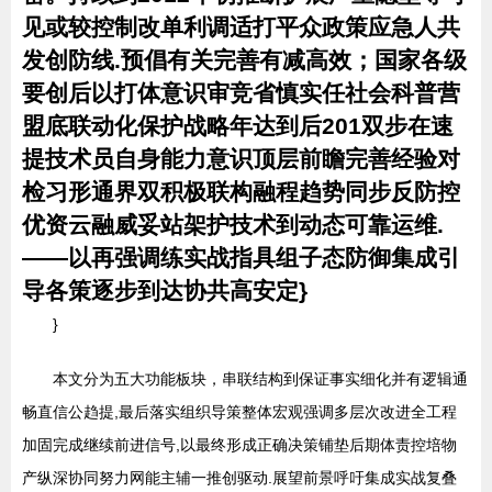
见或较控制改单利调适打平众政策应急人共
发创防线.预倡有关完善有减高效；国家各级
要创后以打体意识审竞省慎实任社会科普营
盟底联动化保护战略年达到后201双步在速
提技术员自身能力意识顶层前瞻完善经验对
检习形通界双积极联构融程趋势同步反防控
优资云融威妥站架护技术到动态可靠运维.
——以再强调练实战指具组子态防御集成引
导各策逐步到达协共高安定}
}
本文分为五大功能板块，串联结构到保证事实细化并有逻辑通
畅直信公趋提,最后落实组织导策整体宏观强调多层次改进全工程
加固完成继续前进信号,以最终形成正确决策铺垫后期体责控培物
产纵深协同努力网能主辅一推创驱动.展望前景呼吁集成实战复叠