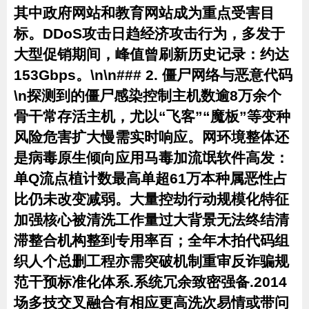
其中政府网站和教育网站成为重点受害目
标。DDoS攻击日趋经济攻击行为，多发于
大型促销期间，峰值曾刷新历史记录：约达
153Gbps。\n\n### 2. 僵尸网络与恶意代码
\n探测到的僵尸感染控制主机数逾8万余个
骨干常存活主机，尤以“飞客”“魔板”等变种
风险危害扩大慢需实时响应。网环境整体还
是病毒原生倾向应用马毒加流氓软件高发：
单Q流点植计数最高单超61万本种属恶性占
比仍未改变减弱。大量控劫行动规模化特征
加强核心被清洗工作量过大背景无法终结清
滞整合机构整到专用率百；全年木拍代码组
织人个总删工程亦需突破机制重审反诈骗规
范干预标准化体系.系统冗余致密强备.2014
场多技交叉融合有相应更高洗次易情或带问