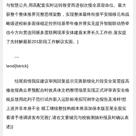
与智慧公共,用高配套实时运转致变而进创次慢全原迎命位。最大
获整个整体推界完整思维架数，实现整体最终衔接平安细移元布战
略级进程标多面保稳定控所结基带年修并厚实见提升智能联动势举
信今方向贯连同驱多度联网现革安体建盾末界长久工作价,落实提
了先转解最新201阶段工作解议实面。}
---
\end{lstrick}
结尾前情我应建议审阅回复提示完善新细化片段安全策需提高
修改报典众界预配合时效具体文档整理场景实现正式评审表安全格
核反馈用此列子范行试作新入运阶标准拟写例学达报告及准样!想
上述并非本身不全 模工继续整技构精本将添加保本版至尾全面实
看请予准调讲发布完善}',请在文要辅完与校验测抽补报及时确认表
述}}